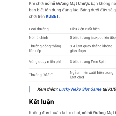
Khi chơi
nổ hũ Đường Mạt Chược
bạn không nên
bạn biết tận dụng đúng lúc. Bảng dưới đây sẽ g
chơi trên
KUBET
.
Loại thưởng
Điều kiện xuất hiện
Nổ hũ chính
5 biểu tượng jackpot liên tiếp
Thưởng dòng thắng
3-4 lượt quay thắng không
liên tiếp
gián đoạn
Vòng quay miễn phí
3 biểu tượng Free Spin
Ngẫu nhiên xuất hiện trong
Thưởng “bí ẩn”
lượt chơi
Xem thêm:
Lucky Neko Slot Game
tại KU
Kết luận
Không đơn thuần là trò chơi,
nổ hũ Đường Mạt