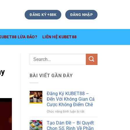
ĐĂNG KÝ +88K
ĐĂNG NHẬP
KUBET88 LỪA ĐẢO?
LIÊN HỆ KUBET88
ay
BÀI VIẾT GẦN ĐÂY
Đăng Ký KUBET88 –
Đến Với Không Gian Cá
Cược Không Điểm Chê
ở
Chức năng bình luận bị tắt
Đăng
Ký
Tạo Dàn Đề – Bí Quyết
KUBET88
Chọn Số, Rinh Về Phần