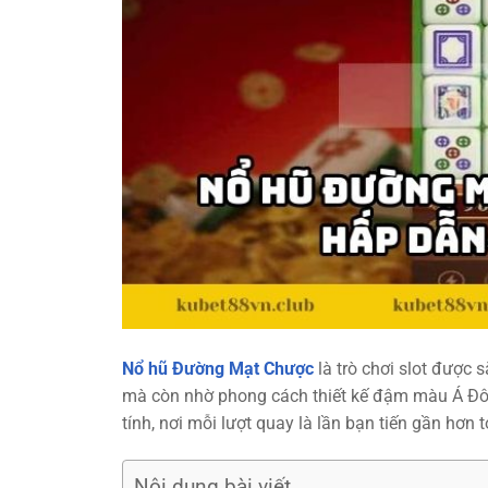
Nổ hũ Đường Mạt Chược
là trò chơi slot được 
mà còn nhờ phong cách thiết kế đậm màu Á Đông
tính, nơi mỗi lượt quay là lần bạn tiến gần hơn 
Nội dung bài viết