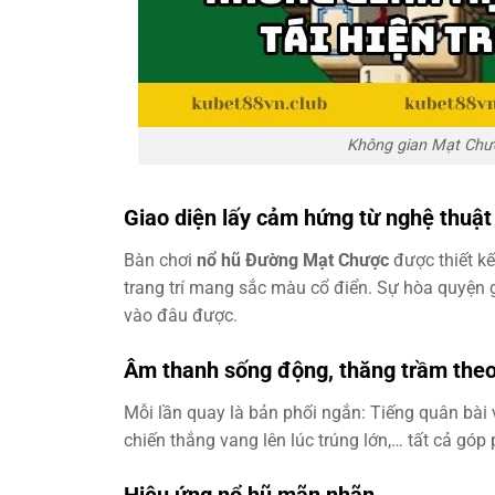
Không gian Mạt Chược
Giao diện lấy cảm hứng từ nghệ thuậ
Bàn chơi
nổ hũ Đường Mạt Chược
được thiết kế
trang trí mang sắc màu cổ điển. Sự hòa quyện gi
vào đâu được.
Âm thanh sống động, thăng trầm theo
Mỗi lần quay là bản phối ngắn: Tiếng quân bài
chiến thắng vang lên lúc trúng lớn,… tất cả gó
Hiệu ứng nổ hũ mãn nhãn