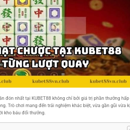
săn đón nhất tại KUBET88 không chỉ bởi giá trị phần thưởng hấp
. Trò chơi mang đến trải nghiệm khác biệt, vừa gần gũi vừa k
tới kho báu đổi thưởng.