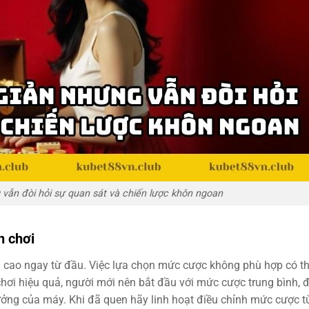
vẫn đòi hỏi sự quan sát và chiến lược khôn ngoan
n chơi
á cao ngay từ đầu. Việc lựa chọn mức cược không phù hợp có t
 chơi hiệu quả, người mới nên bắt đầu với mức cược trung bình, 
ưởng của máy. Khi đã quen hãy linh hoạt điều chỉnh mức cược t