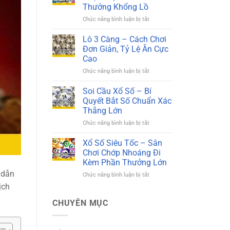
–
Thưởng Khổng Lồ
Đến
ở
Chức năng bình luận bị tắt
Với
Tạo
Không
Dàn
Gian
Lô 3 Càng – Cách Chơi
Đề
Cá
Đơn Giản, Tỷ Lệ Ăn Cực
–
Cược
Cao
Bí
Không
ở
Chức năng bình luận bị tắt
Quyết
Điểm
Lô
Chọn
Chê
3
Số,
Soi Cầu Xổ Số – Bí
Càng
Rinh
Quyết Bắt Số Chuẩn Xác
–
Về
Thắng Lớn
Cách
Phần
ở
Chức năng bình luận bị tắt
Chơi
Thưởng
Soi
Đơn
Khổng
Cầu
Giản,
Lồ
Xổ Số Siêu Tốc – Sân
Xổ
Tỷ
Chơi Chớp Nhoáng Đi
Số
Lệ
Kèm Phần Thưởng Lớn
–
Ăn
 dẫn
ở
Chức năng bình luận bị tắt
Bí
Cực
Xổ
Quyết
Cao
ịch
Số
Bắt
Siêu
Số
CHUYÊN MỤC
Tốc
Chuẩn
–
Xác
Sân
Thắng