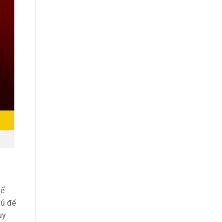
hể
đủ để
ùy