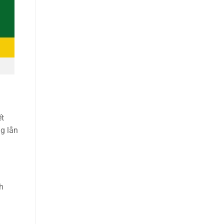
ết
ng lẫn
h