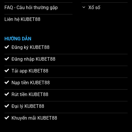
FAQ - Câu hỏi thường gặp
Xổ số
Liên hệ KUBET88
HƯỚNG DẪN
Đăng ký KUBET88
Đăng nhập KUBET88
Tải app KUBET88
Nạp tiền KUBET88
Rút tiền KUBET88
Đại lý KUBET88
Khuyến mãi KUBET88