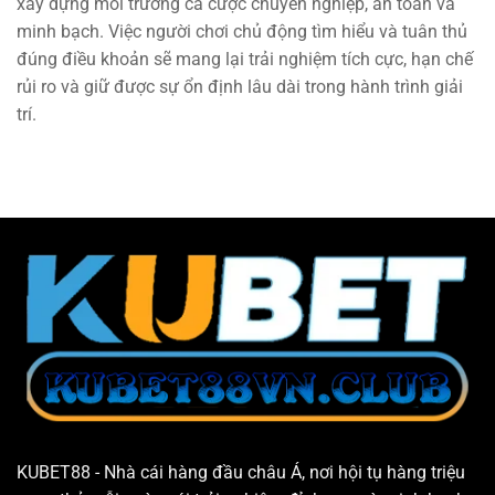
xây dựng môi trường cá cược chuyên nghiệp, an toàn và
minh bạch. Việc người chơi chủ động tìm hiểu và tuân thủ
đúng điều khoản sẽ mang lại trải nghiệm tích cực, hạn chế
rủi ro và giữ được sự ổn định lâu dài trong hành trình giải
trí.
KUBET88 - Nhà cái hàng đầu châu Á, nơi hội tụ hàng triệu