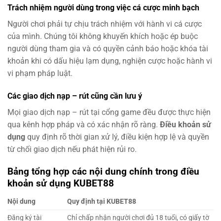
Trách nhiệm người dùng trong việc cá cược minh bạch
Người chơi phải tự chịu trách nhiệm với hành vi cá cược
của mình. Chúng tôi không khuyến khích hoặc ép buộc
người dùng tham gia và có quyền cảnh báo hoặc khóa tài
khoản khi có dấu hiệu lạm dụng, nghiện cược hoặc hành vi
vi phạm pháp luật.
Các giao dịch nạp – rút cũng cần lưu ý
Mọi giao dịch nạp – rút tại cổng game đều được thực hiện
qua kênh hợp pháp và có xác nhận rõ ràng.
Điều khoản sử
dụng
quy định rõ thời gian xử lý, điều kiện hợp lệ và quyền
từ chối giao dịch nếu phát hiện rủi ro.
Bảng tổng hợp các nội dung chính trong điều
khoản sử dụng KUBET88
Nội dung
Quy định tại KUBET88
Đăng ký tài
Chỉ chấp nhận người chơi đủ 18 tuổi, có giấy tờ