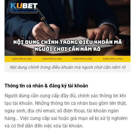
Nội dung chính trong điều khoản mà người chơi cần nắm rõ
Thông tin cá nhân & đăng ký tài khoản
Người dùng cần cung cấp đầy đủ, chính xác thông tin khi
tạo tài khoản. Những thông tin cá nhân bao gồm tên thật,
ngày sinh, địa chỉ email, số điện thoại, tài khoản ngân
hàng… Việc cung cấp sai hoặc giả mạo sẽ bị xử lý nghiêm
và có thể dẫn đến việc xóa tài khoản.