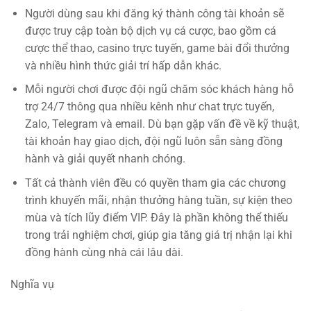
Người dùng sau khi đăng ký thành công tài khoản sẽ
được truy cập toàn bộ dịch vụ cá cược, bao gồm cá
cược thể thao, casino trực tuyến, game bài đổi thưởng
và nhiều hình thức giải trí hấp dẫn khác.
Mỗi người chơi được đội ngũ chăm sóc khách hàng hỗ
trợ 24/7 thông qua nhiều kênh như chat trực tuyến,
Zalo, Telegram và email. Dù bạn gặp vấn đề về kỹ thuật,
tài khoản hay giao dịch, đội ngũ luôn sẵn sàng đồng
hành và giải quyết nhanh chóng.
Tất cả thành viên đều có quyền tham gia các chương
trình khuyến mãi, nhận thưởng hàng tuần, sự kiện theo
mùa và tích lũy điểm VIP. Đây là phần không thể thiếu
trong trải nghiệm chơi, giúp gia tăng giá trị nhận lại khi
đồng hành cùng nhà cái lâu dài.
Nghĩa vụ