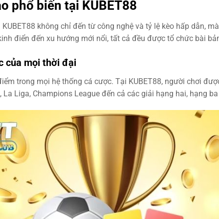
hao phổ biến tại KUBET88
i KUBET88 không chỉ đến từ công nghệ và tỷ lệ kèo hấp dẫn, m
inh điển đến xu hướng mới nổi, tất cả đều được tổ chức bài bản
 của mọi thời đại
iểm trong mọi hệ thống cá cược. Tại KUBET88, người chơi được
 La Liga, Champions League đến cả các giải hạng hai, hạng ba 