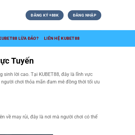
ĐĂNG KÝ +88K
ĐĂNG NHẬP
KUBET88 LỪA ĐẢO?
LIÊN HỆ KUBET88
rực Tuyến
g sinh lời cao. Tại KUBET88, đây là lĩnh vực
p người chơi thỏa mãn đam mê đồng thời tối ưu
ên về may rủi, đây là nơi mà người chơi có thể