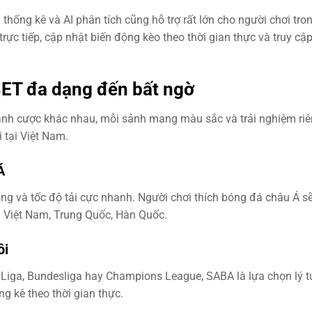
 thống kê và AI phân tích cũng hỗ trợ rất lớn cho người chơi tro
rực tiếp, cập nhật biến động kèo theo thời gian thực và truy cậ
BET đa dạng đến bất ngờ
nh cược khác nhau, mỗi sảnh mang màu sắc và trải nghiệm riên
 tại Việt Nam.
Á
àng và tốc độ tải cực nhanh. Người chơi thích bóng đá châu Á sẽ
ịa Việt Nam, Trung Quốc, Hàn Quốc.
ôi
 Liga, Bundesliga hay Champions League, SABA là lựa chọn lý t
g kê theo thời gian thực.