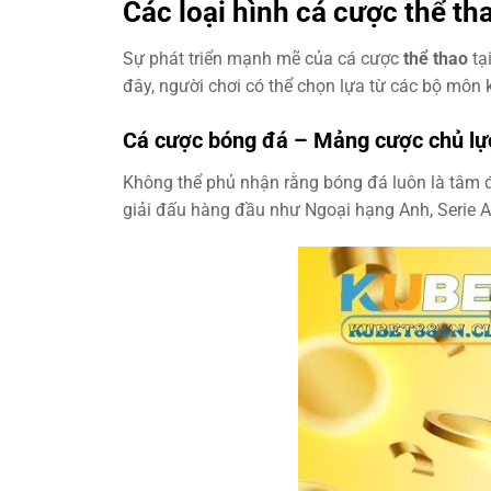
Các loại hình cá cược thể t
Sự phát triển mạnh mẽ của cá cược
thể thao
tạ
đây, người chơi có thể chọn lựa từ các bộ môn k
Cá cược bóng đá – Mảng cược chủ lực
Không thể phủ nhận rằng bóng đá luôn là tâm đ
giải đấu hàng đầu như Ngoại hạng Anh, Serie A,