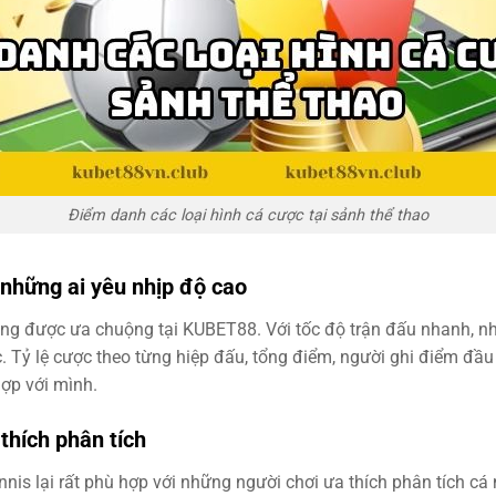
Điểm danh các loại hình cá cược tại sảnh thể thao
những ai yêu nhịp độ cao
ng được ưa chuộng tại KUBET88. Với tốc độ trận đấu nhanh, nhiề
 Tỷ lệ cược theo từng hiệp đấu, tổng điểm, người ghi điểm đầu 
hợp với mình.
thích phân tích
is lại rất phù hợp với những người chơi ưa thích phân tích cá 