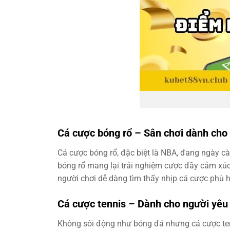
Cá cược bóng rổ – Sân chơi dành cho 
Cá cược bóng rổ, đặc biệt là NBA, đang ngày cà
bóng rổ mang lại trải nghiệm cược đầy cảm xúc.
người chơi dễ dàng tìm thấy nhịp cá cược phù 
Cá cược tennis – Dành cho người yêu 
Không sôi động như bóng đá nhưng cá cược tenn