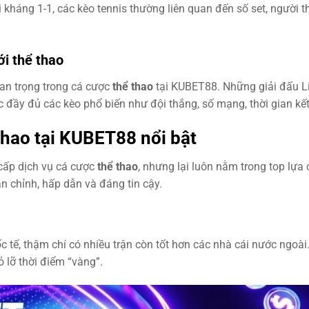
kháng 1-1, các kèo tennis thường liên quan đến số set, người t
ới thể thao
an trọng trong cá cược
thể thao
tại KUBET88. Những giải đấu L
c đầy đủ các kèo phổ biến như đội thắng, số mạng, thời gian k
thao tại KUBET88 nổi bật
cấp dịch vụ cá cược
thể thao
, nhưng lại luôn nằm trong top lự
àn chỉnh, hấp dẫn và đáng tin cậy.
tế, thậm chí có nhiều trận còn tốt hơn các nhà cái nước ngoài. Đ
ỏ lỡ thời điểm “vàng”.