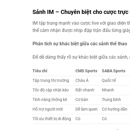
Sảnh IM – Chuyên biệt cho cược trực 
IM tập trung mạnh vào cược live với giao diện 
thể cảm nhận được nhịp đập trận đấu từng gi
Phân tích sự khác biệt giữa các sảnh thể thao
Để dễ dàng thấy rõ sự khác biệt giữa các sảnh
Tiêu chí
CMD Sports
SABA Sports
Tập trung thị trường
Châu Á
Quốc tế
Tốc độ cập nhật kèo
Rất nhanh
Nhanh
Tính năng thống kê
Cơ bản
Trung bình
Hỗ trợ người mới
Dễ làm quen
Có hướng dẫn
Tối ưu thiết bị di động
Có
Có